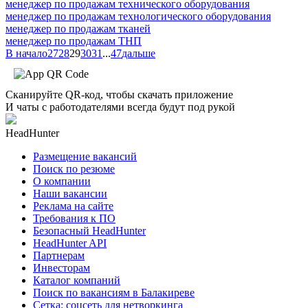
менеджер по продажам технического оборудования
менеджер по продажам технологического оборудования
менеджер по продажам тканей
менеджер по продажам ТНП
В начало
27
28
29
30
31
...
47
дальше
Сканируйте QR-код, чтобы скачать приложение
И чаты с работодателями всегда будут под рукой
HeadHunter
Размещение вакансий
Поиск по резюме
О компании
Наши вакансии
Реклама на сайте
Требования к ПО
Безопасный HeadHunter
HeadHunter API
Партнерам
Инвесторам
Каталог компаний
Поиск по вакансиям в Балакиреве
Сетка: соцсеть для нетворкинга