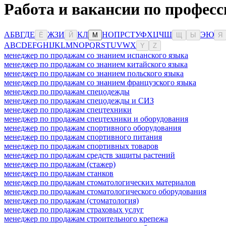
Работа и вакансии по професс
А
Б
В
Г
Д
Е
Ж
З
И
К
Л
Н
О
П
Р
С
Т
У
Ф
Х
Ц
Ч
Ш
Э
Ю
Ё
Й
М
Щ
Ы
Я
A
B
C
D
E
F
G
H
I
J
K
L
M
N
O
P
Q
R
S
T
U
V
W
X
Y
Z
менеджер по продажам со знанием испанского языка
менеджер по продажам со знанием китайского языка
менеджер по продажам со знанием польского языка
менеджер по продажам со знанием французского языка
менеджер по продажам спецодежды
менеджер по продажам спецодежды и СИЗ
менеджер по продажам спецтехники
менеджер по продажам спецтехники и оборудования
менеджер по продажам спортивного оборудования
менеджер по продажам спортивного питания
менеджер по продажам спортивных товаров
менеджер по продажам средств защиты растений
менеджер по продажам (стажер)
менеджер по продажам станков
менеджер по продажам стоматологических материалов
менеджер по продажам стоматологического оборудования
менеджер по продажам (стоматология)
менеджер по продажам страховых услуг
менеджер по продажам строительного крепежа