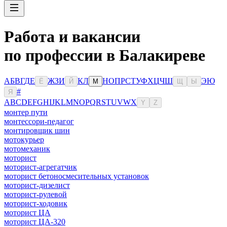
Работа и вакансии
по профессии в Балакиреве
А
Б
В
Г
Д
Е
Ж
З
И
К
Л
Н
О
П
Р
С
Т
У
Ф
Х
Ц
Ч
Ш
Э
Ю
Ё
Й
М
Щ
Ы
#
Я
A
B
C
D
E
F
G
H
I
J
K
L
M
N
O
P
Q
R
S
T
U
V
W
X
Y
Z
монтер пути
монтессори-педагог
монтировщик шин
мотокурьер
мотомеханик
моторист
моторист-агрегатчик
моторист бетоносмесительных установок
моторист-дизелист
моторист-рулевой
моторист-ходовик
моторист ЦА
моторист ЦА-320