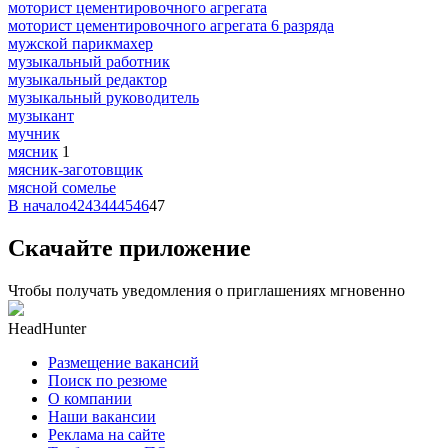
моторист цементировочного агрегата
моторист цементировочного агрегата 6 разряда
мужской парикмахер
музыкальный работник
музыкальный редактор
музыкальный руководитель
музыкант
мучник
мясник
1
мясник-заготовщик
мясной сомелье
В начало
42
43
44
45
46
47
Скачайте приложение
Чтобы получать уведомления о приглашениях мгновенно
HeadHunter
Размещение вакансий
Поиск по резюме
О компании
Наши вакансии
Реклама на сайте