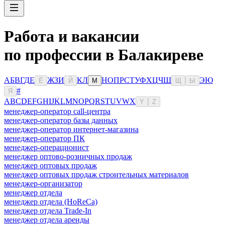
Работа и вакансии
по профессии в Балакиреве
А
Б
В
Г
Д
Е
Ж
З
И
К
Л
Н
О
П
Р
С
Т
У
Ф
Х
Ц
Ч
Ш
Э
Ю
Ё
Й
М
Щ
Ы
#
Я
A
B
C
D
E
F
G
H
I
J
K
L
M
N
O
P
Q
R
S
T
U
V
W
X
Y
Z
менеджер-оператор call-центра
менеджер-оператор базы данных
менеджер-оператор интернет-магазина
менеджер-оператор ПК
менеджер-операционист
менеджер оптово-розничных продаж
менеджер оптовых продаж
менеджер оптовых продаж строительных материалов
менеджер-организатор
менеджер отдела
менеджер отдела (HoReCa)
менеджер отдела Trade-In
менеджер отдела аренды