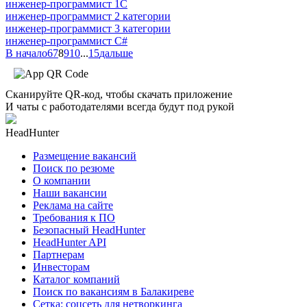
инженер-программист 1С
инженер-программист 2 категории
инженер-программист 3 категории
инженер-программист C#
В начало
6
7
8
9
10
...
15
дальше
Сканируйте QR-код, чтобы скачать приложение
И чаты с работодателями всегда будут под рукой
HeadHunter
Размещение вакансий
Поиск по резюме
О компании
Наши вакансии
Реклама на сайте
Требования к ПО
Безопасный HeadHunter
HeadHunter API
Партнерам
Инвесторам
Каталог компаний
Поиск по вакансиям в Балакиреве
Сетка: соцсеть для нетворкинга