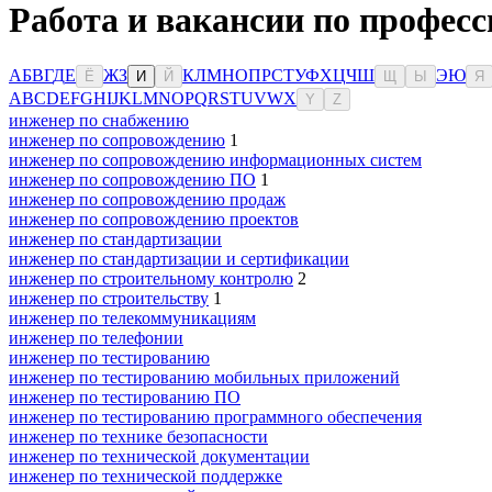
Работа и вакансии по професс
А
Б
В
Г
Д
Е
Ж
З
К
Л
М
Н
О
П
Р
С
Т
У
Ф
Х
Ц
Ч
Ш
Э
Ю
Ё
И
Й
Щ
Ы
Я
A
B
C
D
E
F
G
H
I
J
K
L
M
N
O
P
Q
R
S
T
U
V
W
X
Y
Z
инженер по снабжению
инженер по сопровождению
1
инженер по сопровождению информационных систем
инженер по сопровождению ПО
1
инженер по сопровождению продаж
инженер по сопровождению проектов
инженер по стандартизации
инженер по стандартизации и сертификации
инженер по строительному контролю
2
инженер по строительству
1
инженер по телекоммуникациям
инженер по телефонии
инженер по тестированию
инженер по тестированию мобильных приложений
инженер по тестированию ПО
инженер по тестированию программного обеспечения
инженер по технике безопасности
инженер по технической документации
инженер по технической поддержке