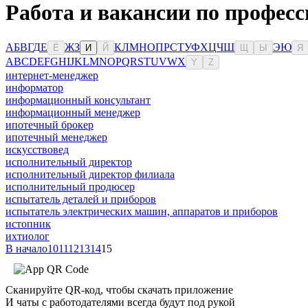
Работа и вакансии по професс
А
Б
В
Г
Д
Е
Ж
З
К
Л
М
Н
О
П
Р
С
Т
У
Ф
Х
Ц
Ч
Ш
Э
Ю
Ё
И
Й
Щ
Ы
Я
A
B
C
D
E
F
G
H
I
J
K
L
M
N
O
P
Q
R
S
T
U
V
W
X
Y
Z
интернет-менеджер
информатор
информационный консультант
информационный менеджер
ипотечный брокер
ипотечный менеджер
искусствовед
исполнительный директор
исполнительный директор филиала
исполнительный продюсер
испытатель деталей и приборов
испытатель электрических машин, аппаратов и приборов
истопник
ихтиолог
В начало
10
11
12
13
14
15
Сканируйте QR-код, чтобы скачать приложение
И чаты с работодателями всегда будут под рукой