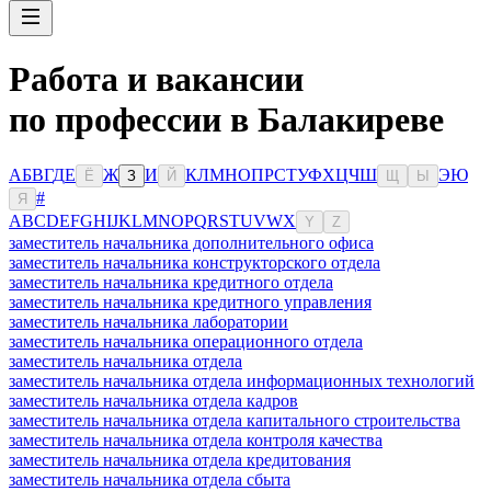
Работа и вакансии
по профессии в Балакиреве
А
Б
В
Г
Д
Е
Ж
И
К
Л
М
Н
О
П
Р
С
Т
У
Ф
Х
Ц
Ч
Ш
Э
Ю
Ё
З
Й
Щ
Ы
#
Я
A
B
C
D
E
F
G
H
I
J
K
L
M
N
O
P
Q
R
S
T
U
V
W
X
Y
Z
заместитель начальника дополнительного офиса
заместитель начальника конструкторского отдела
заместитель начальника кредитного отдела
заместитель начальника кредитного управления
заместитель начальника лаборатории
заместитель начальника операционного отдела
заместитель начальника отдела
заместитель начальника отдела информационных технологий
заместитель начальника отдела кадров
заместитель начальника отдела капитального строительства
заместитель начальника отдела контроля качества
заместитель начальника отдела кредитования
заместитель начальника отдела сбыта