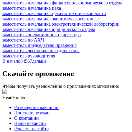
заместитель начальника финансово-экономического отдела
заместитель начальника цеха
заместитель начальника цеха по технической части
заместитель начальника экономического отдела
заместитель начальника электротехнической лаборатории
заместитель начальника юридического отдела
заместитель операционного директора
заместитель по АХЧ
заместитель председателя правления
заместитель регионального директора
заместитель руководителя
В начало
3
4
5
6
7
дальше
Скачайте приложение
Чтобы получать уведомления о приглашениях мгновенно
HeadHunter
Размещение вакансий
Поиск по резюме
О компании
Наши вакансии
Реклама на сайте