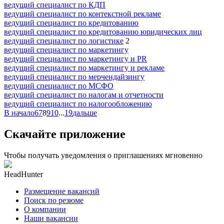
ведущий специалист по КДП
ведущий специалист по контекстной рекламе
ведущий специалист по кредитованию
ведущий специалист по кредитованию юридических лиц
ведущий специалист по логистике
2
ведущий специалист по маркетингу
ведущий специалист по маркетингу и PR
ведущий специалист по маркетингу и рекламе
ведущий специалист по мерчендайзингу
ведущий специалист по МСФО
ведущий специалист по налогам и отчетности
ведущий специалист по налогообложению
В начало
6
7
8
9
10
...
19
дальше
Скачайте приложение
Чтобы получать уведомления о приглашениях мгновенно
HeadHunter
Размещение вакансий
Поиск по резюме
О компании
Наши вакансии