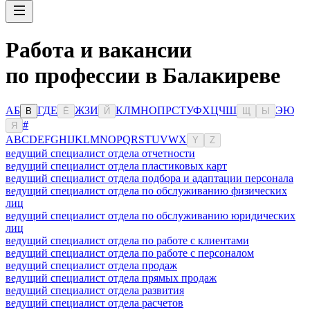
Работа и вакансии
по профессии в Балакиреве
А
Б
Г
Д
Е
Ж
З
И
К
Л
М
Н
О
П
Р
С
Т
У
Ф
Х
Ц
Ч
Ш
Э
Ю
В
Ё
Й
Щ
Ы
#
Я
A
B
C
D
E
F
G
H
I
J
K
L
M
N
O
P
Q
R
S
T
U
V
W
X
Y
Z
ведущий специалист отдела отчетности
ведущий специалист отдела пластиковых карт
ведущий специалист отдела подбора и адаптации персонала
ведущий специалист отдела по обслуживанию физических
лиц
ведущий специалист отдела по обслуживанию юридических
лиц
ведущий специалист отдела по работе с клиентами
ведущий специалист отдела по работе с персоналом
ведущий специалист отдела продаж
ведущий специалист отдела прямых продаж
ведущий специалист отдела развития
ведущий специалист отдела расчетов