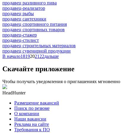
продавец разливного пива
продавец-реализатор
продавец рыбы
продавец сантехники
продавец спортивного питания
продавец спортивных товаров
продавец-стажер
продавец-стилист
продавец строительных материалов
продавец сувенирной продукции
В начало
18
19
20
21
22
дальше
Скачайте приложение
Чтобы получать уведомления о приглашениях мгновенно
HeadHunter
Размещение вакансий
Поиск по резюме
О компании
Наши вакансии
Реклама на сайте
Требования к ПО