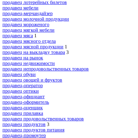
продавец лотерейных билетов
продавец мебели
продавец-мерчандайзер
продавец молочной продукции
продавец мороженого
продавец мягкой мебели
продавец мяса
1
продавец мясного отдела
продавец мясной продукции
1
продавец на выкладку товара
3
продавец на рынок
продавец недвижимости
продавец непродовольственных товаров
продавец обуви
продавец овощей и фруктов
продавец-оператор
продавец оптики
продавец-официант
продавец-оформитель
продавец-оценщик
продавец прилавка
продавец продовольственных товаров
продавец продуктов
3
продавец продуктов питания
продавец-промоутер