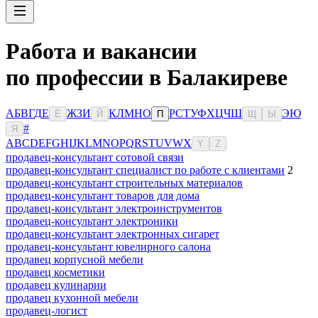
Работа и вакансии
по профессии в Балакиреве
А
Б
В
Г
Д
Е
Ж
З
И
К
Л
М
Н
О
Р
С
Т
У
Ф
Х
Ц
Ч
Ш
Э
Ю
Ё
Й
П
Щ
Ы
#
Я
A
B
C
D
E
F
G
H
I
J
K
L
M
N
O
P
Q
R
S
T
U
V
W
X
Y
Z
продавец-консультант сотовой связи
продавец-консультант специалист по работе с клиентами
2
продавец-консультант строительных материалов
продавец-консультант товаров для дома
продавец-консультант электроинструментов
продавец-консультант электроники
продавец-консультант электронных сигарет
продавец-консультант ювелирного салона
продавец корпусной мебели
продавец косметики
продавец кулинарии
продавец кухонной мебели
продавец-логист