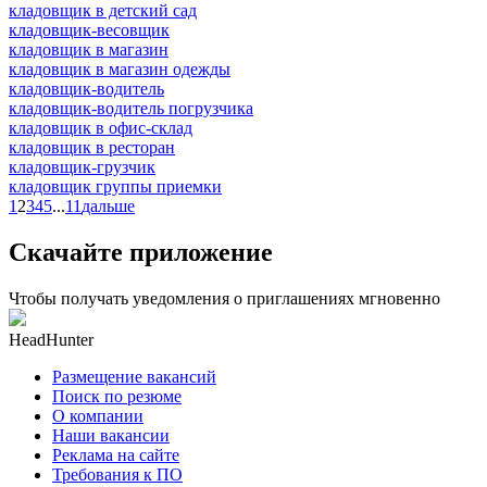
кладовщик в детский сад
кладовщик-весовщик
кладовщик в магазин
кладовщик в магазин одежды
кладовщик-водитель
кладовщик-водитель погрузчика
кладовщик в офис-склад
кладовщик в ресторан
кладовщик-грузчик
кладовщик группы приемки
1
2
3
4
5
...
11
дальше
Скачайте приложение
Чтобы получать уведомления о приглашениях мгновенно
HeadHunter
Размещение вакансий
Поиск по резюме
О компании
Наши вакансии
Реклама на сайте
Требования к ПО