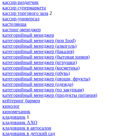
кассир-раздатчик
кассир супермаркета
кассир торгового зала
2
кассир-универсал
кастелянша
кастинг-менеджер
категорийный менеджер
категорийный менеджер (non food)
категорийный менеджер (алкоголь)
категорийный менеджер (бакалея)
категорийный менеджер (бытовая химия)
категорийный менеджер (игрушки)
категорийный менеджер (косметика)
категорийный менеджер (обувь)
категорийный менеджер (овощи, фрукты)
категорийный менеджер (одежда)
категорийный менеджер (по закупкам)
категорийный менеджер (продукты питания)
кейтеринг бармен
кинолог
киномеханик
кладовщик
1
кладовщик АХО
кладовщик в автосалон
кладовщик в детский сад