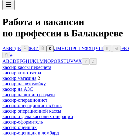
Работа и вакансии
по профессии в Балакиреве
А
Б
В
Г
Д
Е
Ж
З
И
Л
М
Н
О
П
Р
С
Т
У
Ф
Х
Ц
Ч
Ш
Э
Ю
Ё
Й
К
Щ
Ы
#
Я
A
B
C
D
E
F
G
H
I
J
K
L
M
N
O
P
Q
R
S
T
U
V
W
X
Y
Z
кассир кассы пересчета
кассир кинотеатра
кассир магазина
2
кассир на автомойку
кассир на АЗС
кассир на линию раздачи
кассир-операционист
кассир-операционист в банк
кассир операционной кассы
кассир отдела кассовых операций
кассир-оформитель
кассир-оценщик
кассир-оценщик в ломбард