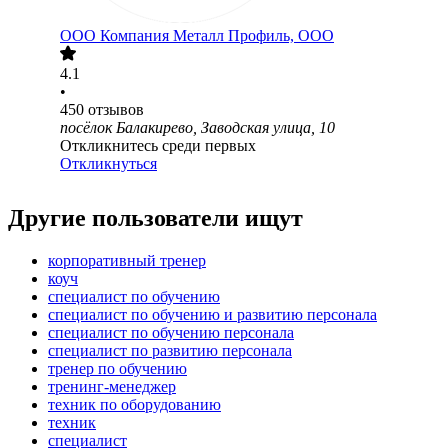
ООО
Компания Металл Профиль, OOO
4.1
•
450
отзывов
посёлок Балакирево, Заводская улица, 10
Откликнитесь среди первых
Откликнуться
Другие пользователи ищут
корпоративный тренер
коуч
специалист по обучению
специалист по обучению и развитию персонала
специалист по обучению персонала
специалист по развитию персонала
тренер по обучению
тренинг-менеджер
техник по оборудованию
техник
специалист