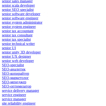
senior sales manager
senior scala developer
senior SEO specialist
senior software developer
senior software engineer
senior system administrator
senior system engineer
senior tax accountant
senior tax consultant
senior tax specialist
senior technical writer
senior UI
senior unity 3D developer
senior UX designer
senior web developer
SEO-specialist
SEO-аналитик
SEO-копирайтер
SEO-маркетолог
SEO-менеджер
SEO-оптимизатор
service delivery manager
service engineer
service manager
site reliability engineer