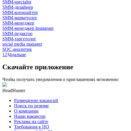
SMM-specialist
SMM-дизайнер
SMM-копирайтер
SMM-маркетолог
SMM-менеджер
SMM-менеджер Instagram
SMM-редактор
SMM-таргетолог
social media manager
SOC-аналитик
1
2
3
4
дальше
Скачайте приложение
Чтобы получать уведомления о приглашениях мгновенно
HeadHunter
Размещение вакансий
Поиск по резюме
О компании
Наши вакансии
Реклама на сайте
Требования к ПО