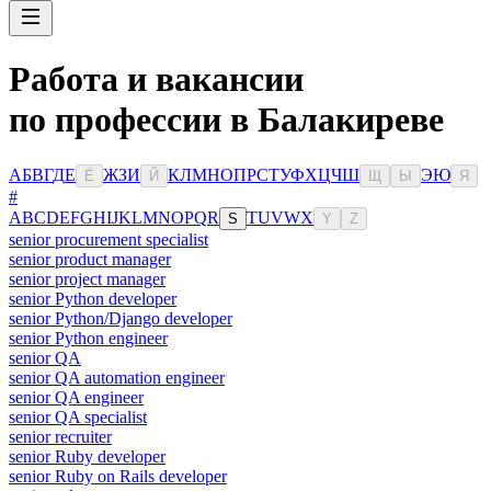
Работа и вакансии
по профессии в Балакиреве
А
Б
В
Г
Д
Е
Ж
З
И
К
Л
М
Н
О
П
Р
С
Т
У
Ф
Х
Ц
Ч
Ш
Э
Ю
Ё
Й
Щ
Ы
Я
#
A
B
C
D
E
F
G
H
I
J
K
L
M
N
O
P
Q
R
T
U
V
W
X
S
Y
Z
senior procurement specialist
senior product manager
senior project manager
senior Python developer
senior Python/Django developer
senior Python engineer
senior QA
senior QA automation engineer
senior QA engineer
senior QA specialist
senior recruiter
senior Ruby developer
senior Ruby on Rails developer