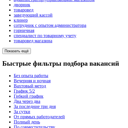
дворник
товаровед
заведующий кассой
клинер
сотрудник с опытом администратора
горничная
специалист по товарному учету
товаровед магазина
Показать ещё
Быстрые фильтры подбора вакансий
Без опыта работы
Вечерняя и ночная
Вахтовый метод
График 5/2
Гибкий график
Два через два
За последние три дня
За сутки
От прямых работодателей
Полный день
По совместительству