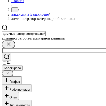
Главная
/
/
...
вакансии в Балакиреве
/
администратор ветеринарной клиники
администратор ветеринарной клиники
Балакирево
График
Рабочие часы
Опыт
Тип занятости