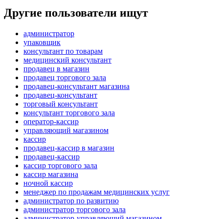
Другие пользователи ищут
администратор
упаковщик
консультант по товарам
медицинский консультант
продавец в магазин
продавец торгового зала
продавец-консультант магазина
продавец-консультант
торговый консультант
консультант торгового зала
оператор-кассир
управляющий магазином
кассир
продавец-кассир в магазин
продавец-кассир
кассир торгового зала
кассир магазина
ночной кассир
менеджер по продажам медицинских услуг
администратор по развитию
администратор торгового зала
администратор-управляющий магазином