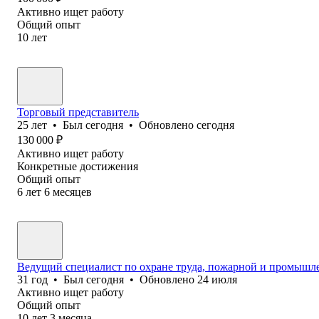
Активно ищет работу
Общий опыт
10
лет
Торговый представитель
25
лет
•
Был
сегодня
•
Обновлено
сегодня
130 000
₽
Активно ищет работу
Конкретные достижения
Общий опыт
6
лет
6
месяцев
Ведущий специалист по охране труда, пожарной и промышл
31
год
•
Был
сегодня
•
Обновлено
24 июля
Активно ищет работу
Общий опыт
10
лет
3
месяца