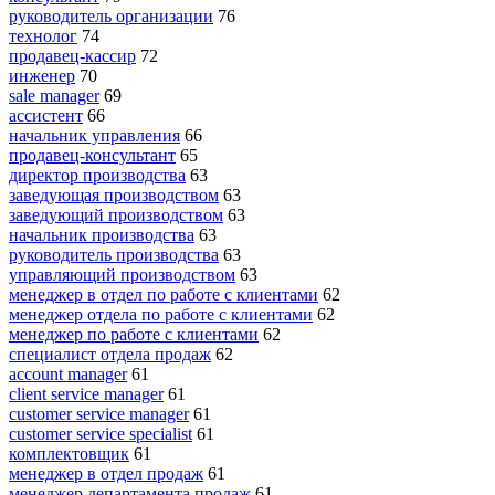
руководитель организации
76
технолог
74
продавец-кассир
72
инженер
70
sale manager
69
ассистент
66
начальник управления
66
продавец-консультант
65
директор производства
63
заведующая производством
63
заведующий производством
63
начальник производства
63
руководитель производства
63
управляющий производством
63
менеджер в отдел по работе с клиентами
62
менеджер отдела по работе с клиентами
62
менеджер по работе с клиентами
62
специалист отдела продаж
62
account manager
61
client service manager
61
customer service manager
61
customer service specialist
61
комплектовщик
61
менеджер в отдел продаж
61
менеджер департамента продаж
61