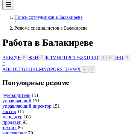
Поиск сотрудников в Балакиреве
/
Резюме специалистов в Балакиреве
Работа в Балакиреве
А
Б
В
Г
Д
Е
Ж
З
И
К
Л
М
Н
О
П
Р
С
Т
У
Ф
Х
Ц
Ч
Ш
Э
Ю
Ё
Й
Щ
Ы
Я
#
A
B
C
D
E
F
G
H
I
J
K
L
M
N
O
P
Q
R
S
T
U
V
W
X
Y
Z
Популярные резюме
руководитель
151
управляющий
151
управляющий директор
151
кассир
115
менеджер
108
продавец
93
техник
86
консультант
79