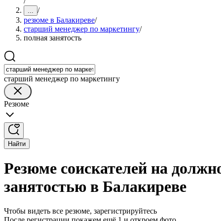
/
/
...
резюме в Балакиреве
/
старший менеджер по маркетингу
/
полная занятость
старший менеджер по маркетингу
Резюме
Найти
Резюме соискателей на должн
занятостью в Балакиреве
Чтобы видеть все резюме, зарегистрируйтесь
После регистрации покажем ещё 1 и откроем фото