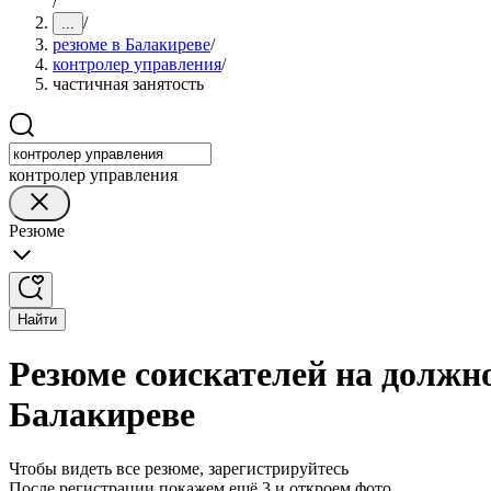
/
/
...
резюме в Балакиреве
/
контролер управления
/
частичная занятость
контролер управления
Резюме
Найти
Резюме соискателей на должн
Балакиреве
Чтобы видеть все резюме, зарегистрируйтесь
После регистрации покажем ещё 3 и откроем фото