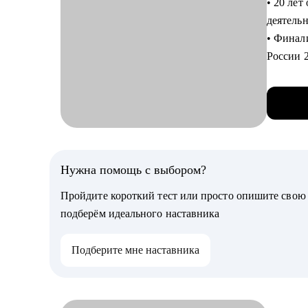
• 20 лет
• Подго
деятель
• Настр
• Финали
автотес
России 
• Прово
• Успеш
индивид
• Опыт 
• Соста
сессии.
тестиро
• Облад
• Помоч
подтвер
автомат
професс
Нужна помощь с выбором?
возможн
Кому мо
Пройдите короткий тест или просто опишите сво
• Прове
• Ручны
подберём идеального наставника
• Автом
С чем п
CI/CD.
Подберите мне наставника
• Аудит
• Руков
сделать 
или опт
• Готов
• Всем, 
«упаков