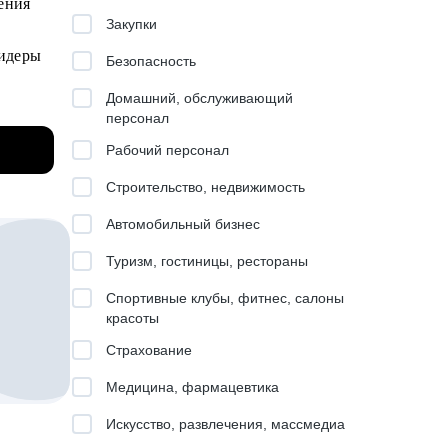
ения
ля QA.
Закупки
окрытия
Безопасность
ваю
Домашний, обслуживающий
ек
персонал
альные
Рабочий персонал
и
Строительство, недвижимость
Автомобильный бизнес
Туризм, гостиницы, рестораны
Спортивные клубы, фитнес, салоны
красоты
 и
Страхование
к
нуля»
Медицина, фармацевтика
Искусство, развлечения, массмедиа