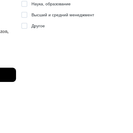
Наука, образование
Высший и средний менеджмент
кейсов
Другое
zon,
дажи,
ческую
са,
в.
упп/
.