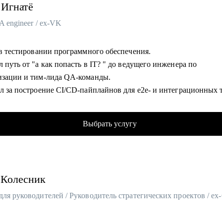
Игнатё
A engineer / ex-VK
т в тестировании программного обеспечения.
ь в IT? " до ведущего инженера по
автоматизации и тим-лида QA-команды.
л за построение CI/CD-пайплайнов для e2e- и интеграционных т
банковской сфере и b2b.
вьюировал и набирал в команду более 30 специалистов разных у
Выбрать услугу
л, а ставлю реальные цели и готовлю ко всем корнер
 в жизни QA.
омогу:
Колесник
сти данной
ии и точки развития в этой специальности.
 ответить на вопрос "с чего мне начать?" и "как быстро попасть
е "API".