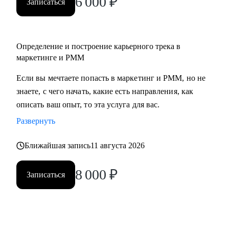
6 000
₽
Записаться
• Middle/senior специалистам в маркетинге и PMM для
получения консультаций по разного рода кейсам, по
выстраиваю карьерного.
Определение и построение карьерного трека в
• Всем, кто точно понимает, что хочет попасть в Digital-
маркетинге и PMM
маркетинг и PMM, но не знает, какие бывают направления,
с чего можно начать, в какую сторону двигаться.
Если вы мечтаете попасть в маркетинг и PMM, но не
знаете, с чего начать, какие есть направления, как
описать ваш опыт, то эта услуга для вас.
Развернуть
Ближайшая запись
11 августа 2026
8 000
₽
Записаться