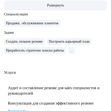
команды.
Развернуть
• Провел 500+ собеседований на позиции sales-менеджеров
и руководителей.
Специализации
• 2000+ проведенных собеседований
Продажи, обслуживание клиентов
• 500+ продающих резюме и сопроводительных писем
Задачи
• 300+ карьерных консультаций
Создать сильное резюме
Построить карьерный план
С чем помогу:
Проработать стратегию поиска работы
...
• Составить резюме и оцифровать ключевые достижения.
• Подготовиться к собеседованию с ЛПР.
• Проанализировать текущий карьерный трек и дать
рекомендации.
Услуги
• Сформировать/адаптировать карьерный трек для
достижения карьерной цели;.
Аудит и составление резюме для sales специалистов и
• Выстроить эффективное управление командой (прямой
руководителей
или функциональной);.
Консультация для создания эффективного резюме
• Подготовиться к полугодовому/ годовому ревью и
переговорам с руководителем.