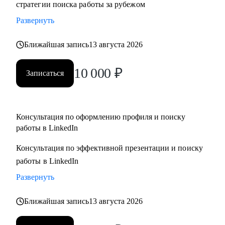
стратегии поиска работы за рубежом
адаптация резюме под конкретную позицию, принципы
Развернуть
работы с джоб бордами, понимание уровня зарплат.
• Поддержу на всех этапах поиска работы и переговоров с
Ближайшая запись
13 августа 2026
компанией (включая обсуждение зарплаты).
10 000
₽
Записаться
Кому могу помочь:
• Всем специалистам в сфере ИТ и маркетинга, кто хочет
строить карьеру за рубежом
• Руководителям и тем, кто хочет дорасти до
Консультация по оформлению профиля и поиску
работы в LinkedIn
управленческих позиций
Консультация по эффективной презентации и поиску
работы в LinkedIn
Развернуть
Ближайшая запись
13 августа 2026