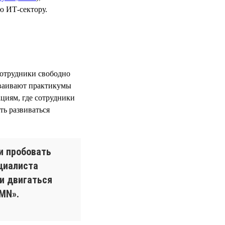
ю ИТ-сектору.
отрудники свободно
сваивают практикумы
циям, где сотрудники
ть развиваться
и пробовать
ециалиста
и двигаться
PMN».