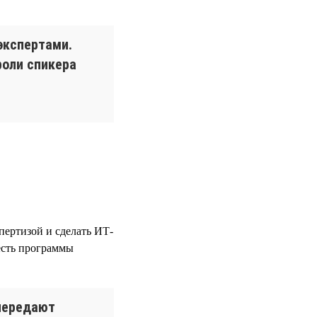
экспертами.
роли спикера
пертизой и сделать ИТ-
 есть программы
передают