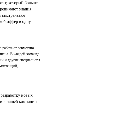
оект, который больше
перенимают знания
 и выстраивают
жоб-оффер в одну
е работают совместно
кшена. В каждой команде
ки и другие специалисты.
омпетенций,
 разработку новых
чи в нашей компании