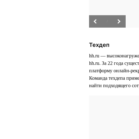
/
Техдеп
hh.ru — высоконагруже
hh.ru. За 22 года сущ
платформу онлайн-рекр
Команда техдепа приме
найти подходящего сот