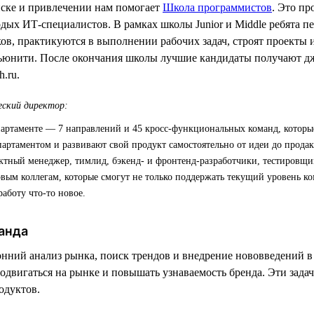
иске и привлечении нам помогает
Школа программистов
. Это пр
одых ИТ-специалистов. В рамках школы Junior и Middle ребята 
ов, практикуются в выполнении рабочих задач, строят проекты
ьюнити. После окончания школы лучшие кандидаты получают д
.ru.
ский директор:
партаменте — 7 направлений и 45 кросс-функциональных команд, которы
артаментом и развивают свой продукт самостоятельно от идеи до прода
ектный менеджер, тимлид, бэкенд- и фронтенд-разработчики, тестировщи
вым коллегам, которые смогут не только поддержать текущий уровень к
работу что-то новое.
анда
нний анализ рынка, поиск трендов и внедрение нововведений в
одвигаться на рынке и повышать узнаваемость бренда. Эти зада
одуктов.