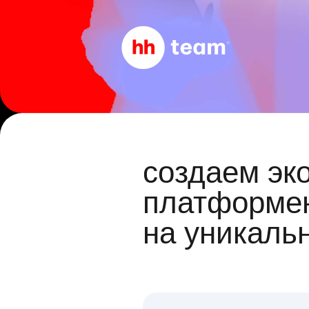
создаем эк
платформен
на уникаль