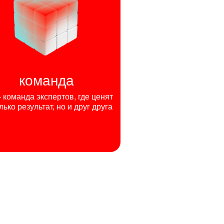
команда
команда экспертов, где ценят
лько результат, но и друг друга