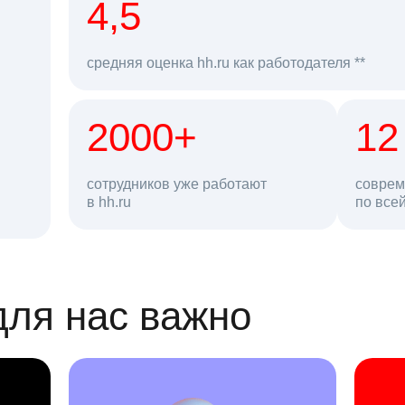
рд
4,5
средняя оценка hh.ru как работодателя **
2000+
68 млн
12
сотрудников уже работают
соврем
в hh.ru
резюме в базе
по все
ансии
для нас важно