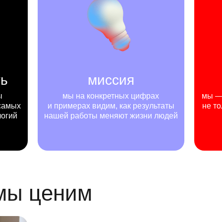
ть
миссия
ы
мы на конкретных цифрах
мы — 
самых
и примерах видим, как результаты
не то
логий
нашей работы меняют жизни людей
 мы ценим