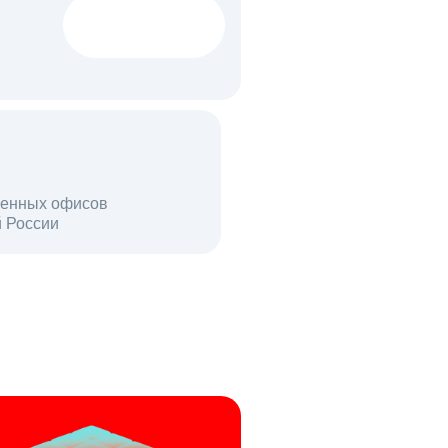
1522 тыс
вакансий
18 млн
енных офисов
й России
пользователей в день