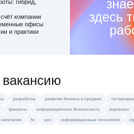
знае
оты: гибрид,
здесь 
 счёт компании
ременные офисы
раб
ии и практики
 вакансию
ты
разработка
развитие бизнеса и продажи
тестирован
финансы
информационная безопасность
маркетинг
 капиталов
hr
axo
информационные технологии
ю