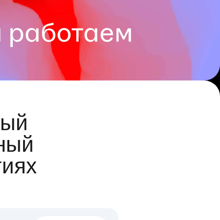
ый
ный
гиях