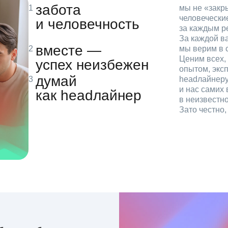
забота
мы не «зак
человечески
и человечность
за каждым р
За каждой в
вместе —
мы верим в с
Ценим всех, 
успех неизбежен
опытом, эксп
думай
headлайнеру
и нас самих 
как headлайнер
в неизвестн
Зато честно