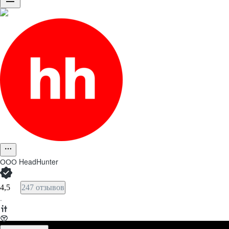
ООО
HeadHunter
4,5
247 отзывов
·