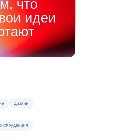
м, что
твои идеи
отают
ие
дизайн
риспруденция