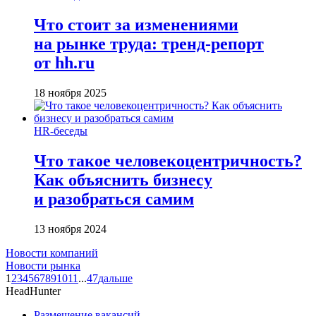
Что стоит за изменениями
на рынке труда: тренд-репорт
от hh.ru
18 ноября 2025
HR-беседы
Что такое человеко­центричность?
Как объяснить бизнесу
и разобраться самим
13 ноября 2024
Новости компаний
Новости рынка
1
2
3
4
5
6
7
8
9
10
11
...
47
дальше
HeadHunter
Размещение вакансий