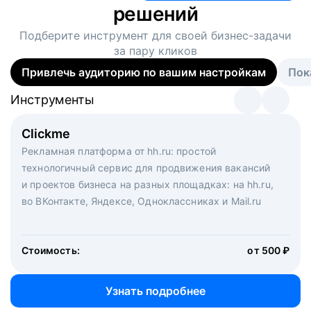
решений
Подберите инструмент для своей
бизнес-задачи
за пару кликов
Привлечь аудиторию по вашим настройкам
Пок
Инструменты
Инструменты
Инструменты
Виртуальный рекрутер
Clickme
Вакансия дня
Массовый подбор под ключ. Решите, сколько
Рекламная платформа от hh.ru: простой
Рекламный формат для вакансий на главной странице
кандидатов и когда вам нужно, и за дело возьмутся
технологичный сервис для продвижения вакансий
hh.ru. Увеличивает количество откликов
маркетологи, рекрутеры и проектные менеджеры
и проектов бизнеса на разных площадках: на hh.ru,
hh.ru с целым набором digital-инструментов
во ВКонтакте, Яндексе, Одноклассниках и Mail.ru
Стоимость:
от 200 000 ₽
Узнать подробнее
Стоимость:
от 500 ₽
Узнать подробнее
Узнать подробнее