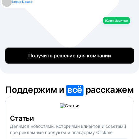
Борис Кашко
Юлия Изоитко
Александр Кулагин
Даниил Макаров
Екатерина Лазаренко
Юлия Изоитко
Получить решение для компании
Поддержим и
всё
расскажем
Статьи
Делимся новостями, историями клиентов и советами
про рекламные продукты и платформу Clickme