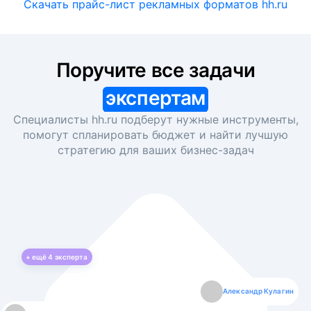
Скачать прайс-лист рекламных форматов hh.ru
Поручите все задачи
экспертам
Специалисты hh.ru подберут нужные инструменты,
помогут спланировать бюджет и найти лучшую
стратегию для ваших
бизнес-задач
+ ещё
4
эксперта
Екатерина Лазаренко
Александр Кулагин
Даниил Макаров
Борис Кашко
Юлия Изоитко