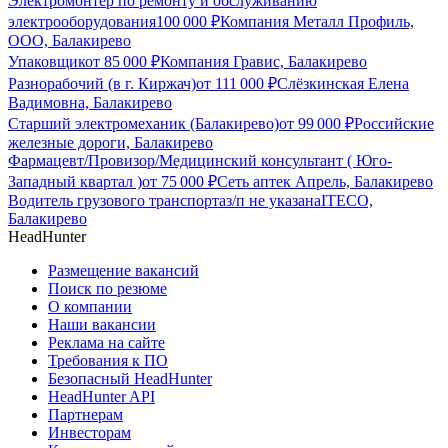
Электромонтер по ремонту и обслуживанию
электрооборудования
100 000
₽
Компания Металл Профиль,
OOO, Балакирево
Упаковщик
от
85 000
₽
Компания Гравис, Балакирево
Разнорабочий (в г. Киржач)
от
111 000
₽
Слёзкинская Елена
Вадимовна, Балакирево
Старший электромеханик (Балакирево)
от
99 000
₽
Российские
железные дороги, Балакирево
Фармацевт/Провизор/Медицинский консультант ( Юго-
Западный квартал )
от
75 000
₽
Сеть аптек Апрель, Балакирево
Водитель грузового транспорта
з/п не указана
ITECO,
Балакирево
HeadHunter
Размещение вакансий
Поиск по резюме
О компании
Наши вакансии
Реклама на сайте
Требования к ПО
Безопасный HeadHunter
HeadHunter API
Партнерам
Инвесторам