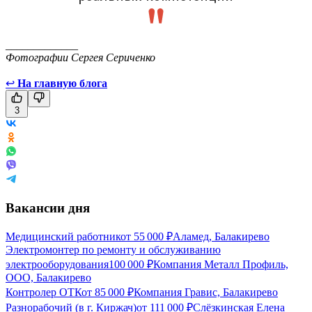
_____________
Фотографии Сергея Сериченко
↩
На главную блога
3
Вакансии дня
Медицинский работник
от
55 000
₽
Аламед, Балакирево
Электромонтер по ремонту и обслуживанию
электрооборудования
100 000
₽
Компания Металл Профиль,
OOO, Балакирево
Контролер ОТК
от
85 000
₽
Компания Гравис, Балакирево
Разнорабочий (в г. Киржач)
от
111 000
₽
Слёзкинская Елена