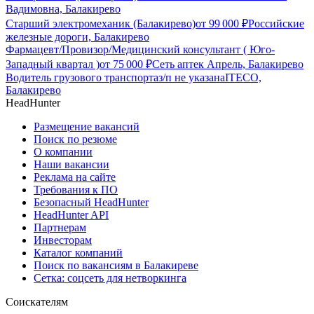
Вадимовна, Балакирево
Старший электромеханик (Балакирево)
от
99 000
₽
Российские
железные дороги, Балакирево
Фармацевт/Провизор/Медицинский консультант ( Юго-
Западный квартал )
от
75 000
₽
Сеть аптек Апрель, Балакирево
Водитель грузового транспорта
з/п не указана
ITECO,
Балакирево
HeadHunter
Размещение вакансий
Поиск по резюме
О компании
Наши вакансии
Реклама на сайте
Требования к ПО
Безопасный HeadHunter
HeadHunter API
Партнерам
Инвесторам
Каталог компаний
Поиск по вакансиям в Балакиреве
Сетка: соцсеть для нетворкинга
Соискателям