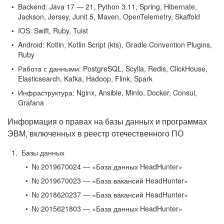
Backend:
Java 17 — 21, Python 3.11, Spring, Hibernate,
Jackson, Jersey, Junit 5, Maven, OpenTelemetry, Skaffold
IOS:
Swift, Ruby, Tuist
Android:
Kotlin, Kotlin Script (kts), Gradle Convention Plugins,
Ruby
Работа с данными:
PostgreSQL, Scylla, Redis, ClickHouse,
Elasticsearch, Kafka, Hadoop, Flink, Spark
Инфраструктура:
Nginx, Ansible, MinIo, Docker, Consul,
Grafana
Информация о правах на базы данных и программах
ЭВМ, включенных в реестр отечественного ПО
Базы данных
№ 2019670024 — «База данных HeadHunter»
№ 2019670023 — «База вакансий HeadHunter»
№ 2018620237 — «База вакансий HeadHunter»
№ 2015621803 — «База данных HeadHunter»