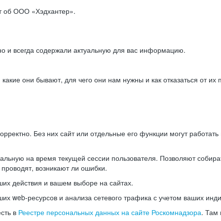
ет об ООО «Хэдхантер».
но и всегда содержали актуальную для вас информацию.
акие они бывают, для чего они нам нужны и как отказаться от их 
рректно. Без них сайт или отдельные его функции могут работат
альную на время текущей сессии пользователя. Позволяют собира
 проводят, возникают ли ошибки.
их действия и вашем выборе на сайтах.
х web-ресурсов и анализа сетевого трафика с учетом ваших инд
есть в
Реестре персональных данных на сайте Роскомнадзора
. Там