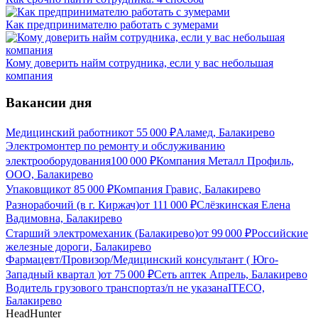
Как предпринимателю работать с зумерами
Кому доверить найм сотрудника, если у вас небольшая
компания
Вакансии дня
Медицинский работник
от
55 000
₽
Аламед, Балакирево
Электромонтер по ремонту и обслуживанию
электрооборудования
100 000
₽
Компания Металл Профиль,
OOO, Балакирево
Упаковщик
от
85 000
₽
Компания Гравис, Балакирево
Разнорабочий (в г. Киржач)
от
111 000
₽
Слёзкинская Елена
Вадимовна, Балакирево
Старший электромеханик (Балакирево)
от
99 000
₽
Российские
железные дороги, Балакирево
Фармацевт/Провизор/Медицинский консультант ( Юго-
Западный квартал )
от
75 000
₽
Сеть аптек Апрель, Балакирево
Водитель грузового транспорта
з/п не указана
ITECO,
Балакирево
HeadHunter