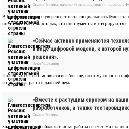
Оксана Туркина, начальник отдела развития персонала Ф
В Главгосэкспертизе уверены, что эта специальность будет ст
инструменты. А во-вторых, эти инструменты интегрируются в
«Сейчас активно применяются технол
в виде цифровой модели, к которой н
решения».
Илья Мартынов
Подобных связей становится все больше, поэтому спрос на циф
и продолжит расти в дальнейшем.
«Вместе с растущим спросом на наши 
разработчиков, а также тестировщик
Оксана Туркина
Знание предметной области и опыт работы со сметами станови