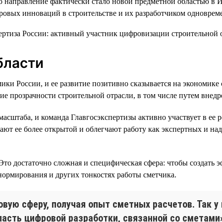
то направление фактически стало новой предметной областью в 
фровых инноваций в строительстве и их разработчиком одноврем
бласти
мики России, и ее развитие позитивно сказывается на экономик
е прозрачности строительной отрасли, в том числе путем внед
асштаба, и команда Главгосэкспертизы активно участвует в ее
ают ее более открытой и облегчают работу как экспертных и на
. Это достаточно сложная и специфическая сфера: чтобы создат
нормирования и других тонкостях работы сметчика.
вую сферу, получая опыт сметных расчетов. Так у
асть цифровой разработки, связанной со сметами