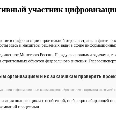
ктивный участник цифровизаци
стие в цифровизации строительной отрасли страны и фактическ
работы здесь и масштабы решаемых задач в сфере информационн
дчиненное Минстрою России. Наряду с основными задачами, так
 строительных объектов федерального значения, Главгосэкспер
ым организациям и их заказчикам проверять прое
луатации информационных сервисов ценообразования в строительстве ФАУ «
ганизация полного цикла с необычной, но быстро набирающей по
компаний процессами.