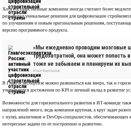
Хотя государственные компании иногда считают более медлите
разработал уникальные решения для цифровизации стройкомпле
по улучшениям и новым оригинальным решениям, поступающим 
версию программного продукта.
«Мы ежедневно проводим мозговые ш
трудозатратной, она может попасть в
тоже не забываем и планируем их вы
Илья Мартынов
В Главгосэкспертизе можно развиваться как вверх, так и гор
учитываются достижения по KPI и личный вклад в развитие ус
Возможности для горизонтального развития в ИТ-команде такж
направлений много, ведь компания крупная, а круг задач разн
с нуля), аналитиков и DevOps-специалистов, обеспечивающих
интересные задачи по ее построению и развитию.