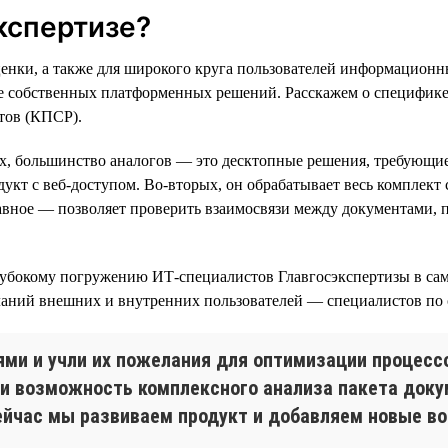
кспертизе?
енки, а также для широкого круга пользователей информационны
ве собственных платформенных решений. Расскажем о специфике
тов (КПСР).
ых, большинство аналогов — это десктопные решения, требующи
кт с веб-доступом. Во-вторых, он обрабатывает весь комплект
лавное — позволяет проверить взаимосвязи между документами, 
лубокому погружению ИТ-специалистов Главгосэкспертизы в са
еланий внешних и внутренних пользователей — специалистов по
ями и учли их пожелания для оптимизации процесс
ли возможность комплексного анализа пакета доку
йчас мы развиваем продукт и добавляем новые во