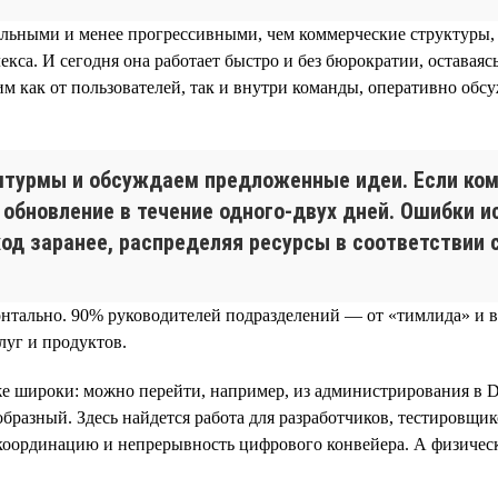
льными и менее прогрессивными, чем коммерческие структуры, 
кса. И сегодня она работает быстро и без бюрократии, оставая
как от пользователей, так и внутри команды, оперативно обсу
турмы и обсуждаем предложенные идеи. Если кома
 обновление в течение одного-двух дней. Ошибки 
ход заранее, распределяя ресурсы в соответствии
изонтально. 90% руководителей подразделений — от «тимлида» 
луг и продуктов.
е широки: можно перейти, например, из администрирования в D
ообразный. Здесь найдется работа для разработчиков, тестировщ
 координацию и непрерывность цифрового конвейера. А физичес