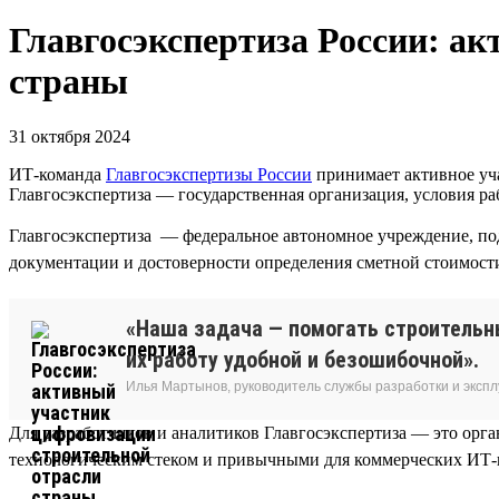
Главгосэкспертиза России: а
страны
31 октября 2024
ИТ-команда
Главгосэкспертизы России
принимает активное уча
Главгосэкспертиза — государственная организация, условия 
Главгосэкспертиза — федеральное автономное учреждение, по
документации и достоверности определения сметной стоимости
«Наша задача — помогать строительн
их работу удобной и безошибочной».
Илья Мартынов, руководитель службы разработки и эксп
Для разработчиков и аналитиков Главгосэкспертиза — это ор
технологическим стеком и привычными для коммерческих ИТ-