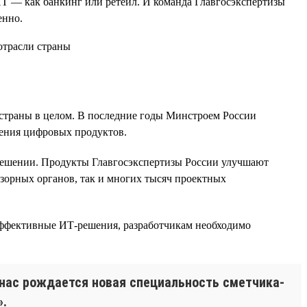
ИТ — как банкинг или ретейл. И команда Главгосэкспертизы
енно.
е страны в целом. В последние годы Минстроем России
рения цифровых продуктов.
 решении. Продукты Главгосэкспертизы России улучшают
дзорных органов, так и многих тысяч проектных
ь эффективные ИТ-решения, разработчикам необходимо
 нас рождается новая специальность сметчика-
».