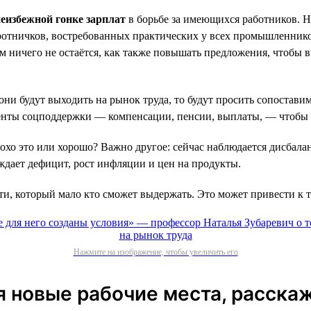
еизбежной гонке зарплат
в борьбе за имеющихся работников. Н
ротничков, востребованных практических у всех промышленников
ям ничего не остаётся, как также повышать предложения, чтоб
они будут выходить на рынок труда, то будут просить сопостави
енты соцподдержки — компенсации, пенсии, выплаты, — чтобы с
хо это или хорошо? Важно другое: сейчас наблюдается дисбал
ждает дефицит, рост инфляции и цен на продукты.
ти, который мало кто сможет выдержать. Это может привести к т
Нажмите на изображение, чтобы увеличить его
я новые рабочие места, расска