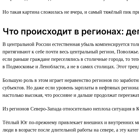
Но такая картина сложилась не вчера, и самый тяжёлый пик при
Что происходит в регионах: д
В центральной России естественная убыль компенсируется то
притягивают к себе почти весь центральный регион, Поволжье.
если раньше граждане переселялись в столичные города, то те
в Подмосковье и Ленобласти, а не в самих столицах. Этот тренд
Большую роль в этом играет неравенство регионов по заработн
субъектов. Но даже если уровень зарплаты в нефтяных региона
настолько высокая, что россияне и дальше продолжат переезжат
Из регионов Северо-Запада относительно неплоха ситуация в К
Тёплый Юг по-прежнему привлекает внешних и внутренних мигр
люди в возрасте после длительной работы на севере, а эту кат