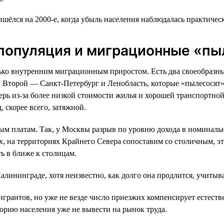
шёлся на 2000-е, когда убыль населения наблюдалась практическ
епопуляция и миграционные «п
лько внутренним миграционным приростом. Есть два своеобраз
 Второй — Санкт-Петербург и Ленобласть, которые «пылесосят» 
перь из-за более низкой стоимости жилья и хорошей транспортн
, скорее всего, затяжной.
ым платам. Так, у Москвы разрыв по уровню дохода в номинальн
х, на территориях Крайнего Севера сопоставим со столичным, эт
ь в ближе к столицам.
алининграде, хотя неизвестно, как долго она продлится, учиты
антов, но уже не везде число приезжих компенсирует естестве
егорию населения уже не вывести на рынок труда.