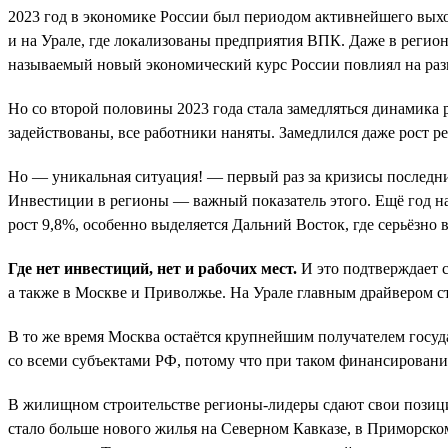
2023 год в экономике России был периодом активнейшего выхо
и на Урале, где локализованы предприятия ВПК. Даже в регион
называемый новый экономический курс России повлиял на раз
Но со второй половины 2023 года стала замедляться динамика
задействованы, все работники наняты. Замедлился даже рост р
Но — уникальная ситуация! — первый раз за кризисы последних
Инвестиции в регионы — важный показатель этого. Ещё год н
рост 9,8%, особенно выделяется Дальний Восток, где серьёзно
Где нет инвестиций, нет и рабочих мест.
И это подтверждает с
а также в Москве и Приволжье. На Урале главным драйвером ст
В то же время Москва остаётся крупнейшим получателем госуд
со всеми субъектами РФ, потому что при таком финансировани
В жилищном строительстве регионы-лидеры сдают свои позиции.
стало больше нового жилья на Северном Кавказе, в Приморском