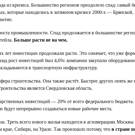
да из кризиса. Большинство регионов преодолело спад: самый 
ах, которые находились в затяжном кризисе 2000-х — Брянской,
витие.
 роста промышленности. Спад продолжается в большинстве реги
етейла.
Больше расти не на чем.
 лет инвестиции продолжали расти. Это означает, что уже форм
азад рост инвестиций был 4,6%: компании закупали оборудован
 вкладываются в транспортную инфраструктуру.
фера строительства. Она также растёт. Быстрее других опять ж
роительства является Свердловская область.
арственных инвестиций — 20% от всего федерального бюджета. 
и будут непрерывно создаваться новые рабочие места.
 Треть всего нового жилья находится в агломерациях Москвы и 
 крае, Сибири, на Урале. Так произошло потому, что
в стране 