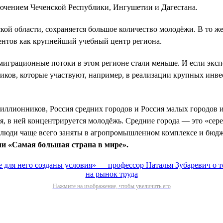
лючением Чеченской Республики, Ингушетии и Дагестана.
ской области, сохраняется большое количество молодёжи. В то ж
ентов как крупнейший учебный центр региона.
 миграционные потоки в этом регионе стали меньше. И если экс
виков, которые участвуют, например, в реализации крупных инв
миллионников, Россия средних городов и Россия малых городов 
я, в ней концентрируется молодёжь. Средние города — это «сере
л люди чаще всего заняты в агропромышленном комплексе и бюд
ли «Самая большая страна в мире».
Нажмите на изображение, чтобы увеличить его