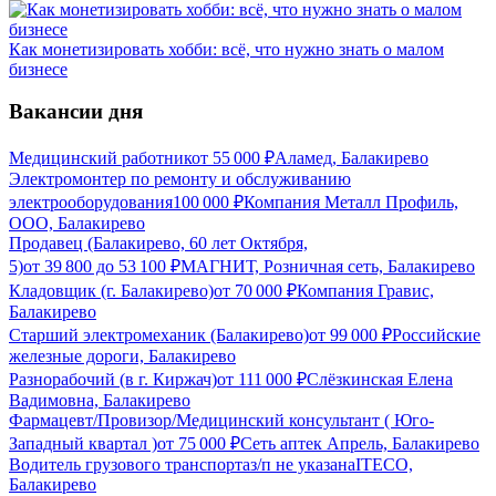
Как монетизировать хобби: всё, что нужно знать о малом
бизнесе
Вакансии дня
Медицинский работник
от
55 000
₽
Аламед, Балакирево
Электромонтер по ремонту и обслуживанию
электрооборудования
100 000
₽
Компания Металл Профиль,
OOO, Балакирево
Продавец (Балакирево, 60 лет Октября,
5)
от
39 800
до
53 100
₽
МАГНИТ, Розничная сеть, Балакирево
Кладовщик (г. Балакирево)
от
70 000
₽
Компания Гравис,
Балакирево
Старший электромеханик (Балакирево)
от
99 000
₽
Российские
железные дороги, Балакирево
Разнорабочий (в г. Киржач)
от
111 000
₽
Слёзкинская Елена
Вадимовна, Балакирево
Фармацевт/Провизор/Медицинский консультант ( Юго-
Западный квартал )
от
75 000
₽
Сеть аптек Апрель, Балакирево
Водитель грузового транспорта
з/п не указана
ITECO,
Балакирево