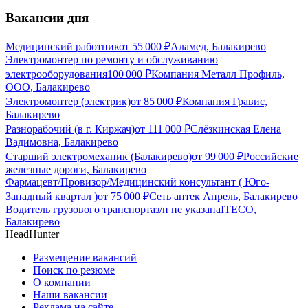
Вакансии дня
Медицинский работник
от
55 000
₽
Аламед, Балакирево
Электромонтер по ремонту и обслуживанию
электрооборудования
100 000
₽
Компания Металл Профиль,
OOO, Балакирево
Электромонтер (электрик)
от
85 000
₽
Компания Гравис,
Балакирево
Разнорабочий (в г. Киржач)
от
111 000
₽
Слёзкинская Елена
Вадимовна, Балакирево
Старший электромеханик (Балакирево)
от
99 000
₽
Российские
железные дороги, Балакирево
Фармацевт/Провизор/Медицинский консультант ( Юго-
Западный квартал )
от
75 000
₽
Сеть аптек Апрель, Балакирево
Водитель грузового транспорта
з/п не указана
ITECO,
Балакирево
HeadHunter
Размещение вакансий
Поиск по резюме
О компании
Наши вакансии
Реклама на сайте