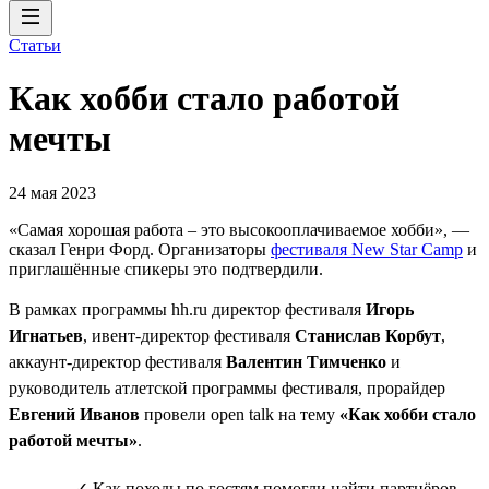
Статьи
Как хобби стало работой
мечты
24 мая 2023
«Самая хорошая работа – это высокооплачиваемое хобби», —
сказал Генри Форд. Организаторы
фестиваля New Star Camp
и
приглашённые спикеры это подтвердили.
В рамках программы hh.ru директор фестиваля
Игорь
Игнатьев
, ивент-директор фестиваля
Станислав Корбут
,
аккаунт-директор фестиваля
Валентин Тимченко
и
руководитель атлетской программы фестиваля, прорайдер
Евгений Иванов
провели open talk на тему
«Как хобби стало
работой мечты»
.
✓ Как походы по гостям помогли найти партнёров