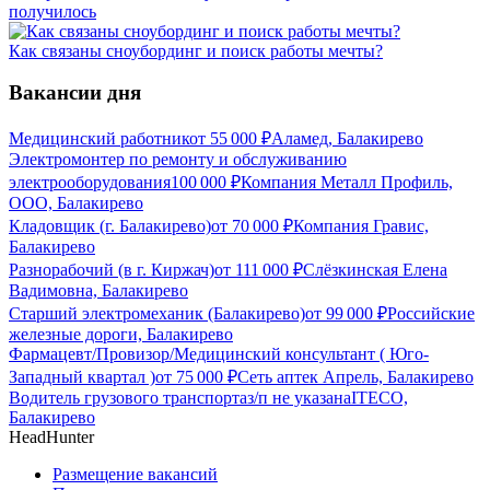
получилось
Как связаны сноубординг и поиск работы мечты?
Вакансии дня
Медицинский работник
от
55 000
₽
Аламед, Балакирево
Электромонтер по ремонту и обслуживанию
электрооборудования
100 000
₽
Компания Металл Профиль,
OOO, Балакирево
Кладовщик (г. Балакирево)
от
70 000
₽
Компания Гравис,
Балакирево
Разнорабочий (в г. Киржач)
от
111 000
₽
Слёзкинская Елена
Вадимовна, Балакирево
Старший электромеханик (Балакирево)
от
99 000
₽
Российские
железные дороги, Балакирево
Фармацевт/Провизор/Медицинский консультант ( Юго-
Западный квартал )
от
75 000
₽
Сеть аптек Апрель, Балакирево
Водитель грузового транспорта
з/п не указана
ITECO,
Балакирево
HeadHunter
Размещение вакансий