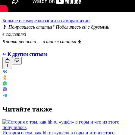
Больше о самореализации и саморазвитии
🚩
Понравилась статья? Поделитесь ей с друзьями
в соцсетях!
Кнопка репоста — в шапке статьи
⏫
↩
К другим статьям
1
Читайте также
История о том, как hh.ru «ушёл» в горы и что из этого