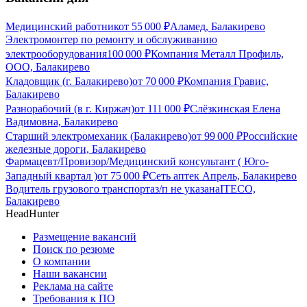
Медицинский работник
от
55 000
₽
Аламед, Балакирево
Электромонтер по ремонту и обслуживанию
электрооборудования
100 000
₽
Компания Металл Профиль,
OOO, Балакирево
Кладовщик (г. Балакирево)
от
70 000
₽
Компания Гравис,
Балакирево
Разнорабочий (в г. Киржач)
от
111 000
₽
Слёзкинская Елена
Вадимовна, Балакирево
Старший электромеханик (Балакирево)
от
99 000
₽
Российские
железные дороги, Балакирево
Фармацевт/Провизор/Медицинский консультант ( Юго-
Западный квартал )
от
75 000
₽
Сеть аптек Апрель, Балакирево
Водитель грузового транспорта
з/п не указана
ITECO,
Балакирево
HeadHunter
Размещение вакансий
Поиск по резюме
О компании
Наши вакансии
Реклама на сайте
Требования к ПО