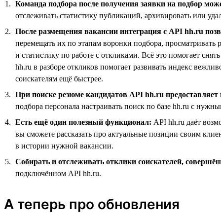
Команда подбора после получения заявки на подбор може
отслеживать статистику публикаций, архивировать или уда
После размещения вакансии интеграция с API hh.ru по
перемещать их по этапам воронки подбора, просматривать р
и статистику по работе с откликами. Всё это помогает сня
hh.ru в разборе откликов помогает развивать индекс вежли
соискателям ещё быстрее.
При поиске резюме кандидатов API hh.ru предоставляет
подбора персонала настраивать поиск по базе hh.ru с нуж
Есть ещё один полезный функционал:
API hh.ru даёт воз
вы сможете рассказать про актуальные позиции своим клие
в истории нужной вакансии.
Собирать и отслеживать отклики соискателей, совершё
подключённом API hh.ru.
А теперь про обновления