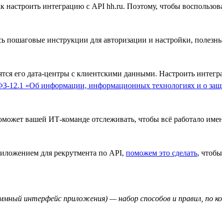
к настроить интеграцию с API hh.ru. Поэтому, чтобы воспользов
есь пошаговые инструкции для авторизации и настройки, полез
дятся его дата-центры с клиентскими данными. Настроить интегр
ФЗ-12.1 «Об информации, информационных технологиях и о за
может вашей ИТ-команде отслеживать, чтобы всё работало имен
приложением для рекрутмента по API,
поможем это сделать
, чтоб
ограммный интерфейс приложения) — набор способов и правил, п