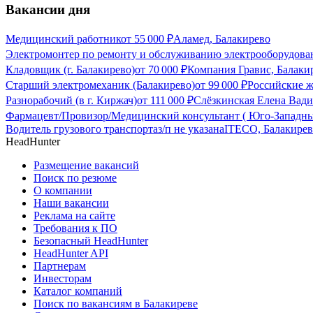
Вакансии дня
Медицинский работник
от
55 000
₽
Аламед, Балакирево
Электромонтер по ремонту и обслуживанию электрооборудова
Кладовщик (г. Балакирево)
от
70 000
₽
Компания Гравис, Балаки
Старший электромеханик (Балакирево)
от
99 000
₽
Российские ж
Разнорабочий (в г. Киржач)
от
111 000
₽
Слёзкинская Елена Вади
Фармацевт/Провизор/Медицинский консультант ( Юго-Западны
Водитель грузового транспорта
з/п не указана
ITECO, Балакире
HeadHunter
Размещение вакансий
Поиск по резюме
О компании
Наши вакансии
Реклама на сайте
Требования к ПО
Безопасный HeadHunter
HeadHunter API
Партнерам
Инвесторам
Каталог компаний
Поиск по вакансиям в Балакиреве