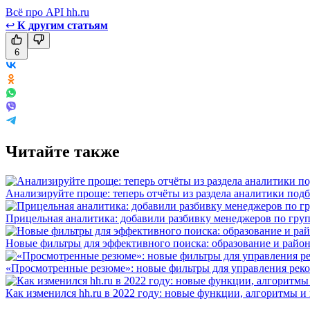
Всё про API hh.ru
↩
К другим статьям
6
Читайте также
Анализируйте проще: теперь отчёты из раздела аналитики подб
Прицельная аналитика: добавили разбивку менеджеров по гру
Новые фильтры для эффективного поиска: образование и райо
«Просмотренные резюме»: новые фильтры для управления реко
Как изменился hh.ru в 2022 году: новые функции, алгоритмы