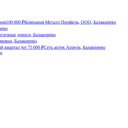
ния
100 000
₽
Компания Металл Профиль, OOO, Балакирево
рево
елезные дороги, Балакирево
мовна, Балакирево
й квартал )
от
75 000
₽
Сеть аптек Апрель, Балакирево
во