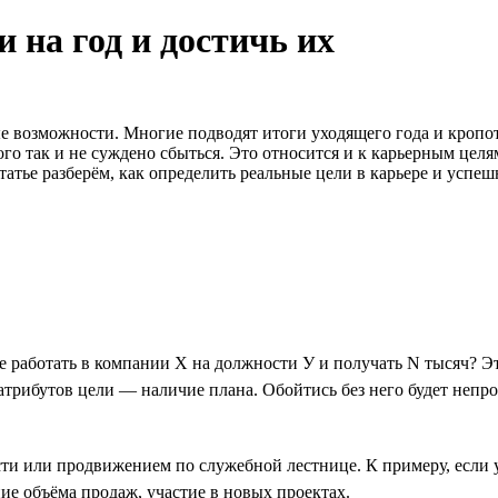
 на год и достичь их
 возможности. Многие подводят итоги уходящего года и кропот
го так и не суждено сбыться. Это относится и к карьерным целям
татье разберём, как определить реальные цели в карьере и успеш
те работать в компании Х на должности У и получать N тысяч? Эт
трибутов цели — наличие плана. Обойтись без него будет непрос
сти или продвижением по служебной лестнице. К примеру, если 
ие объёма продаж, участие в новых проектах.