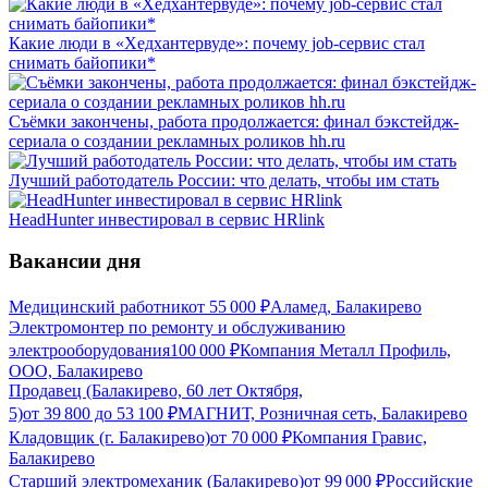
Какие люди в «Хедхантервуде»: почему job-сервис стал
снимать байопики*
Съёмки закончены, работа продолжается: финал бэкстейдж-
сериала о создании рекламных роликов hh.ru
Лучший работодатель России: что делать, чтобы им стать
HeadHunter инвестировал в сервис HRlink
Вакансии дня
Медицинский работник
от
55 000
₽
Аламед, Балакирево
Электромонтер по ремонту и обслуживанию
электрооборудования
100 000
₽
Компания Металл Профиль,
OOO, Балакирево
Продавец (Балакирево, 60 лет Октября,
5)
от
39 800
до
53 100
₽
МАГНИТ, Розничная сеть, Балакирево
Кладовщик (г. Балакирево)
от
70 000
₽
Компания Гравис,
Балакирево
Старший электромеханик (Балакирево)
от
99 000
₽
Российские