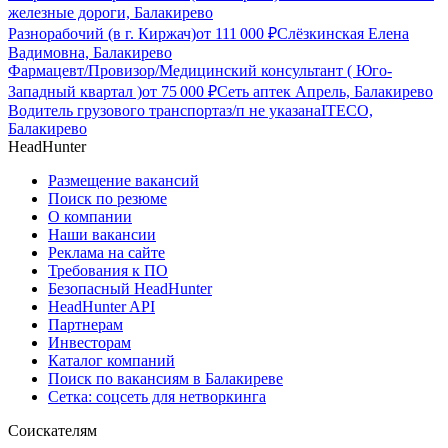
железные дороги, Балакирево
Разнорабочий (в г. Киржач)
от
111 000
₽
Слёзкинская Елена
Вадимовна, Балакирево
Фармацевт/Провизор/Медицинский консультант ( Юго-
Западный квартал )
от
75 000
₽
Сеть аптек Апрель, Балакирево
Водитель грузового транспорта
з/п не указана
ITECO,
Балакирево
HeadHunter
Размещение вакансий
Поиск по резюме
О компании
Наши вакансии
Реклама на сайте
Требования к ПО
Безопасный HeadHunter
HeadHunter API
Партнерам
Инвесторам
Каталог компаний
Поиск по вакансиям в Балакиреве
Сетка: соцсеть для нетворкинга
Соискателям