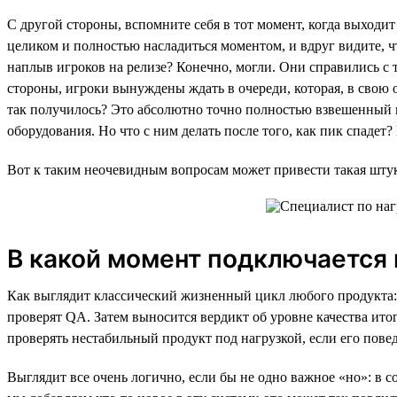
С другой стороны, вспомните себя в тот момент, когда выходит
целиком и полностью насладиться моментом, и вдруг видите, чт
наплыв игроков на релизе? Конечно, могли. Они справились с 
стороны, игроки вынуждены ждать в очереди, которая, в свою о
так получилось? Это абсолютно точно полностью взвешенный и
оборудования. Но что с ним делать после того, как пик спадет
Вот к таким неочевидным вопросам может привести такая штук
В какой момент подключается 
Как выглядит классический жизненный цикл любого продукта: н
проверят QA. Затем выносится вердикт об уровне качества итого
проверять нестабильный продукт под нагрузкой, если его пов
Выглядит все очень логично, если бы не одно важное «но»: в 