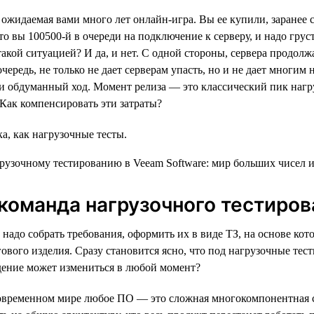
 ожидаемая вами много лет онлайн-игра. Вы ее купили, заранее 
о вы 100500-й в очереди на подключение к серверу, и надо грус
такой ситуацией? И да, и нет. С одной стороны, сервера продо
чередь, не только не дает серверам упасть, но и не дает многим
 обдуманный ход. Момент релиза — это классический пик нагру
? Как компенсировать эти затраты?
а, как нагрузочные тесты.
команда нагрузочного тестиров
адо собрать требования, оформить их в виде ТЗ, на основе кото
вого изделия. Сразу становится ясно, что под нагрузочные тесты
едение может измениться в любой момент?
современном мире любое ПО — это сложная многокомпонентная си