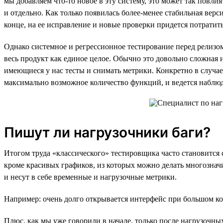
мы добавляем что-то новое в эту систему, это может так повли
и отдельно. Как только появилась более-менее стабильная верс
конце, на ее исправление и новые проверки придется потратить
Однако системное и регрессионное тестирование перед релизом
весь продукт как единое целое. Обычно это довольно сложная и
имеющиеся у нас тесты и снимать метрики. Конкретно в случае 
максимально возможное количество функций, и ведется наблюде
Пишут ли нагрузочники баги?
Итогом труда «классического» тестировщика часто становится
кроме красивых графиков, из которых можно делать многознач
и несут в себе временные и нагрузочные метрики.
Например: очень долго открывается интерфейс при большом кол
Плюс, как мы уже говорили в начале, только после нагрузочн