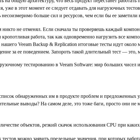
ять на общую архитектуру, что весь продукт перестанет работать
ия, уже в этот момент ее следует отдавать для нагрузочных тест
 несоизмеримо больше сил и ресурсов, чем если бы ее заметили 
 никто не отменял. Если сначала ты проверяешь каждый компоне
 кропотливая работа, так как одновременно нагрузить все компо
нашего Veeam Backup & Replication итоговые тесты идут около мес
ние за ее поведением. Запороть такой длительный тест — это, м
 список обнаруженных им в продукте проблем и предложенных ул
ительные выводы? На самом деле, это тоже баги, просто они не
ичестве объектов, резкий скачок использования CPU при каких-т
ых тестов можно заявить предельные значения, при которых раб