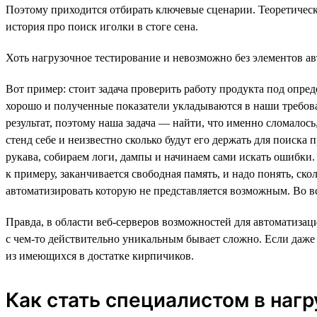
Поэтому приходится отбирать ключевые сценарии. Теоретическ
история про поиск иголки в стоге сена.
Хоть нагрузочное тестирование и невозможно без элементов ав
Вот пример: стоит задача проверить работу продукта под опре
хорошо и полученные показатели укладываются в наши требова
результат, поэтому наша задача — найти, что именно сломалось
стенд себе и неизвестно сколько будут его держать для поиска 
рукава, собираем логи, дампы и начинаем сами искать ошибки. З
к примеру, заканчивается свободная память, и надо понять, ск
автоматизировать которую не представляется возможным. Во вс
Правда, в области веб-серверов возможностей для автоматизац
с чем-то действительно уникальным бывает сложно. Если даже 
из имеющихся в достатке кирпичиков.
Как стать специалистом в наг