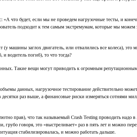
: «А что будет, если мы не проведем нагрузочные тесты, и коне
ьзователь подходит к тем самым экстремумам, которые мы можем 
т (у машины заглох двигатель, или отвалились все колеса), это 
 и водитель погиб), то что тогда?
данных. Такие вещи могут приводить к огромным репутационным
бъемы данных, нагрузочное тестирование действительно может 
в десятки раз выше, а финансовые риски измеряться сотнями мил
тно прав), что так называемый Crash Testing проводить надо в л
сли, грубо говоря, это «выстреливает» раз в пять лет и можно 
итуация стабилизировалась, и можно работать дальше.