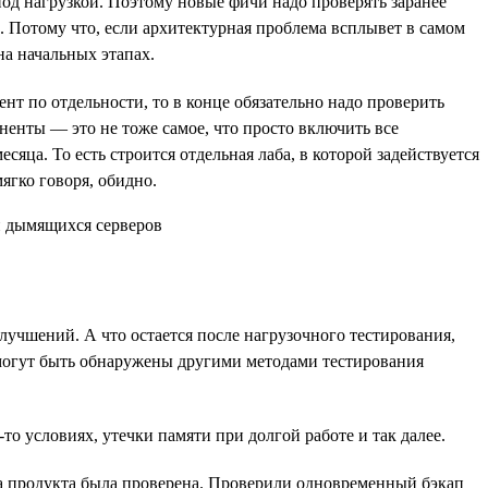
 под нагрузкой. Поэтому новые фичи надо проверять заранее
ов. Потому что, если архитектурная проблема всплывет в самом
на начальных этапах.
нт по отдельности, то в конце обязательно надо проверить
ненты — это не тоже самое, что просто включить все
яца. То есть строится отдельная лаба, в которой задействуется
ягко говоря, обидно.
учшений. А что остается после нагрузочного тестирования,
 могут быть обнаружены другими методами тестирования
о условиях, утечки памяти при долгой работе и так далее.
ота продукта была проверена. Проверили одновременный бэкап