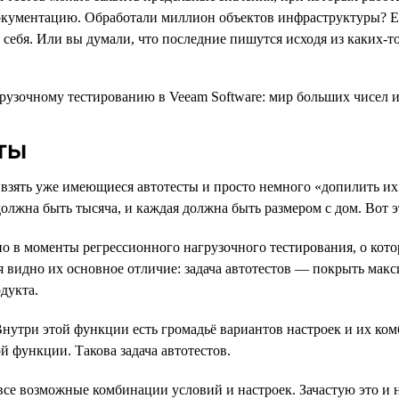
документацию. Обработали миллион объектов инфраструктуры? Е
 у себя. Или вы думали, что последние пишутся исходя из каких-т
ты
 взять уже имеющиеся автотесты и просто немного «допилить их 
 должна быть тысяча, и каждая должна быть размером с дом. Вот 
но в моменты регрессионного нагрузочного тестирования, о кот
ся видно их основное отличие: задача автотестов — покрыть ма
дукта.
 Внутри этой функции есть громадьё вариантов настроек и их ко
й функции. Такова задача автотестов.
 все возможные комбинации условий и настроек. Зачастую это и