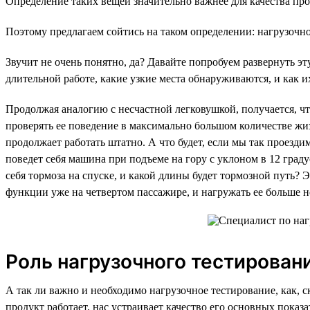
Определение таких вещей значительно важнее для качества про
Поэтому предлагаем сойтись на таком определении: нагрузочно
Звучит не очень понятно, да? Давайте попробуем развернуть э
длительной работе, какие узкие места обнаруживаются, и как и
Продолжая аналогию с несчастной легковушкой, получается, что
проверять ее поведение в максимально большом количестве жи
продолжает работать штатно. А что будет, если мы так проезди
поведет себя машина при подъеме на гору с уклоном в 12 граду
себя тормоза на спуске, и какой длины будет тормозной путь? 
функции уже на четвертом пассажире, и нагружать ее больше н
Роль нагрузочного тестирован
А так ли важно и необходимо нагрузочное тестирование, как, 
продукт работает, нас устраивает качество его основных показ