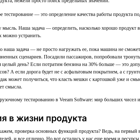
дукта, нежели просто поиск предельных значений.
е тестирование — это определение качества работы продукта по
ту мысль. Наша задача — определить, насколько хорошо продукт 
х можно устранить.
 наша задача — не просто нагружать ее, пока машина не сможет с
зненных сценариев. Посадили пассажиров, попробовали тронутьс
м целый день? Если потратим бензина на 30% больше — это допус
сов? А если дорога будет не с асфальтовым покрытием, а с грунт
Эдак может получиться, что класть мешки с картошкой уже и смы
ет смысла.
ия в жизни продукта
скажем, проверка основных функций продукта? Ведь, на первый в
ателей, и все отлично. Но вот остались у нас еще время и ресур