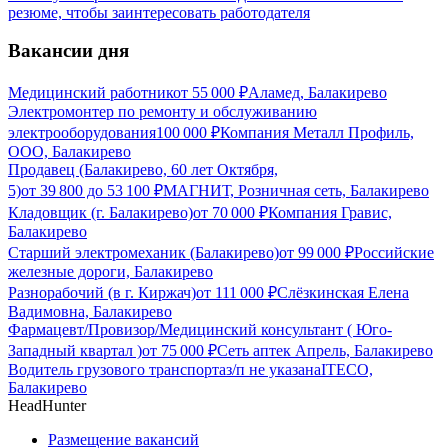
резюме, чтобы заинтересовать работодателя
Вакансии дня
Медицинский работник
от
55 000
₽
Аламед, Балакирево
Электромонтер по ремонту и обслуживанию
электрооборудования
100 000
₽
Компания Металл Профиль,
OOO, Балакирево
Продавец (Балакирево, 60 лет Октября,
5)
от
39 800
до
53 100
₽
МАГНИТ, Розничная сеть, Балакирево
Кладовщик (г. Балакирево)
от
70 000
₽
Компания Гравис,
Балакирево
Старший электромеханик (Балакирево)
от
99 000
₽
Российские
железные дороги, Балакирево
Разнорабочий (в г. Киржач)
от
111 000
₽
Слёзкинская Елена
Вадимовна, Балакирево
Фармацевт/Провизор/Медицинский консультант ( Юго-
Западный квартал )
от
75 000
₽
Сеть аптек Апрель, Балакирево
Водитель грузового транспорта
з/п не указана
ITECO,
Балакирево
HeadHunter
Размещение вакансий