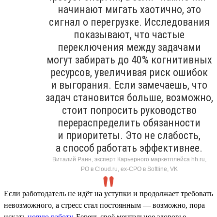
начинают мигать хаотично, это
сигнал о перегрузке. Исследования
показывают, что частые
переключения между задачами
могут забирать до 40% когнитивных
ресурсов, увеличивая риск ошибок
и выгорания. Если замечаешь, что
задач становится больше, возможно,
стоит попросить руководство
перераспределить обязанности
и приоритеты. Это не слабость,
а способ работать эффективнее.
Виталий Ранн, эксперт Карьерного маркетплейса hh.ru,
PO в Cloud.ru, ex-CPO в Softline, VK
Если работодатель не идёт на уступки и продолжает требовать
невозможного, а стресс стал постоянным — возможно, пора
искать
новую работу
. Беречь своё ментальное здоровье