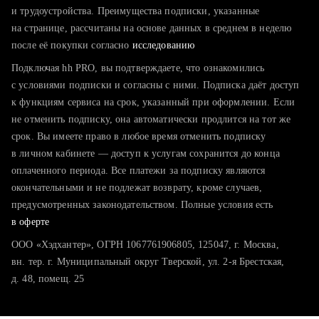
тратите много времени на поиск и вручную поднимаете
и трудоустройства. Преимущества подписки, указанные
резюме
на странице, рассчитаны на основе данных в среднем в неделю
после её покупки согласно
хотите сравнить себя с конкурентами и оценить шансы
исследованию
Подключая hh PRO, вы подтверждаете, что ознакомились
с условиями подписки и согласны с ними. Подписка даёт доступ
к функциям сервиса на срок, указанный при оформлении. Если
не отменить подписку, она автоматически продлится на тот же
срок. Вы имеете право в любое время отменить подписку
в личном кабинете — доступ к услугам сохранится до конца
оплаченного периода. Все платежи за подписку являются
окончательными и не подлежат возврату, кроме случаев,
предусмотренных законодательством. Полные условия есть
в оферте
ООО «Хэдхантер», ОГРН 1067761906805, 125047, г. Москва,
вн. тер. г. Муниципальный округ Тверской, ул. 2-я Брестская,
д. 48, помещ. 25